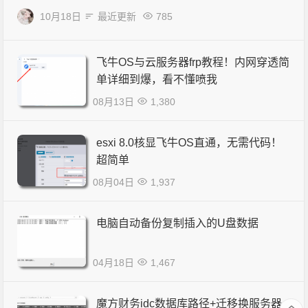
10月18日
最近更新
785
飞牛OS与云服务器frp教程！内网穿透简
单详细到爆，看不懂喷我
08月13日
1,380
esxi 8.0核显飞牛OS直通，无需代码！
超简单
08月04日
1,937
电脑自动备份复制插入的U盘数据
04月18日
1,467
魔方财务idc数据库路径+迁移换服务器