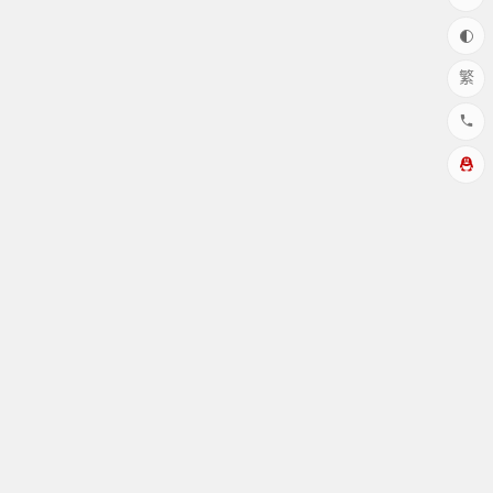
繁
Copyright © 花园博客 版权所有
本站由
提供存储/cdn加速服
务
感谢:雨云服务器提供