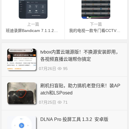
上一篇
下一篇
班迪录屏Bandicam 7.1.1.2158 免激活中文绿色版，录制时间无限制，录制大于十分钟视频均无水印
我的电视一款专门看CCTV与地方台的软件！纯绿色无广告-关联TVBOX
tvbox内置云端源版！不换源安装即用，
各视频直播云端帮你搞定
07月26日
95
刷机扫盲贴，助力搞机老登归来！装AP
atch和LSPosed
07月25日
71
DLNA Pro 投屏工具 1.3.2 安卓版