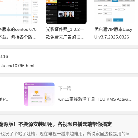
各版本的centos 678
光影证件照_1.0.2一
优启通VIP版本Easy
下载，包括各个版本
款免费无广告的证件
U v3.7.2025.0326
的说明和无桌面版
照制作工具
（最小化安装模式）
8:16
stu.cn/10796.html
下一篇
《漫威蜘蛛侠2》v1.4.0非官方移植PC版-官方简体中文|支持键盘.鼠标.手柄|赠100%终极难度全收集全黄金终极等级9存档
win11离线激活工具 HEU KMS Activator v42.0.3 全能激活神器支持win10 7 8
置云端源版！不换源安装即用，各视频直播云端帮你搞定
也发了个帖子吐槽，现在电视一越来越难用，所说家里边也是用的tv