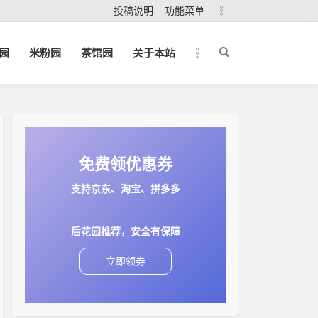
投稿说明
功能菜单
园
米粉园
茶馆园
关于本站
免费领优惠券
支持京东、淘宝、拼多多
后花园推荐，安全有保障
立即领券