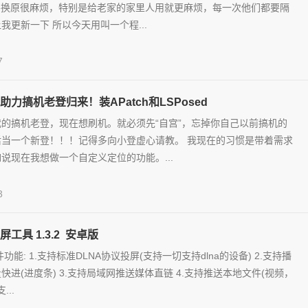
都要换原很麻烦，特别是给老家的家里人用就更麻烦，每一次他们都要隔
我更新一下 所以今天用叫一个程...
7
力搞机老登归来！装APatch和LSPosed
的搞机老登，现在想刷机。就必须先“自宫”，忘掉你自己以前搞机的
后当一个新登！！！记得多向小登虚心请教。 我现在的习惯是带着需求
说现在我想做一个自定义定位的功能。...
3
投屏工具 1.3.2 安卓版
功能: 1.支持标准DLNA协议投屏(支持一切支持dlna的设备) 2.支持播
快进(进度条) 3.支持局域网推送媒体直链 4.支持推送本地文件(视频，
...