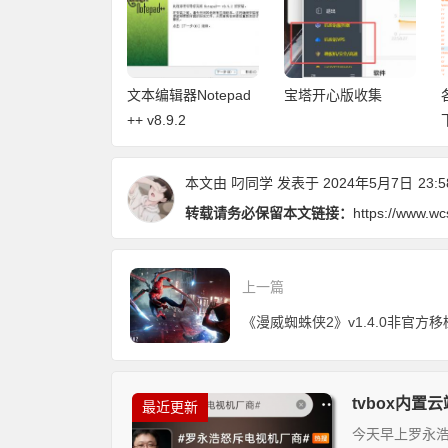
box内置云端源
文本编辑器Notepad
宝塔开心版收集
不换源安装即
++ v8.9.2
各视频直播云端
搞定
本文由
叼同学
发表于 2024年5月7日
23:5
转载请务必保留本文链接：
https://www.wc
上一篇
tvbox内
最近更新
今天早上罗永浩