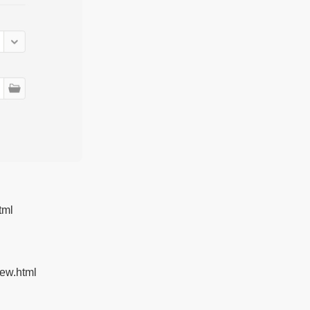
tml
new.html