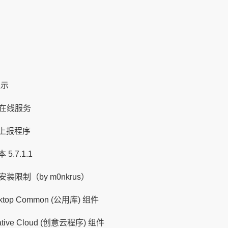
提示
他在线服务
志上报程序
.7.1.1
安装限制（by m0nkrus）
op Common (公用库) 组件
ve Cloud (创意云程序) 组件