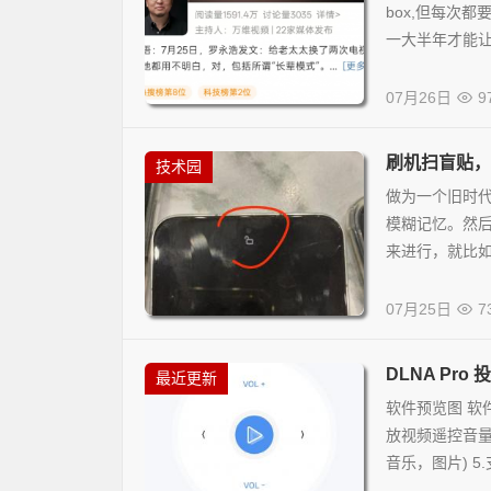
box,但每次
一大半年才能让
07月26日
9
刷机扫盲贴，助
技术园
做为一个旧时代
模糊记忆。然
来进行，就比如
07月25日
7
DLNA Pro 
最近更新
软件预览图 软件
放视频遥控音量
音乐，图片) 5.支