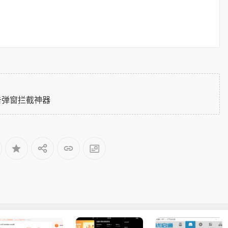
告弹窗拦截神器