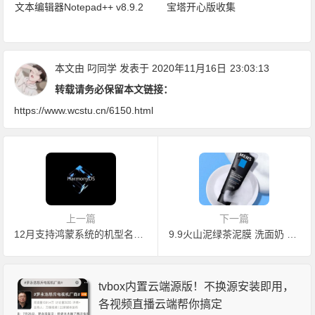
文本编辑器Notepad++ v8.9.2
宝塔开心版收集
本文由
叼同学
发表于 2020年11月16日
23:03:13
转载请务必保留本文链接：
https://www.wcstu.cn/6150.html
上一篇
下一篇
12月支持鸿蒙系统的机型名单！想尝鲜的可以注意了！
9.9火山泥绿茶泥膜 洗面奶 小清新台历本 亲肤大毛巾 咸蛋黄拌面 大理有机牧场牛奶 加厚羽绒服 鲜花饼 抑菌洗手液 棉柔卫生巾 骨传导耳机 数据线
tvbox内置云端源版！不换源安装即用，
各视频直播云端帮你搞定