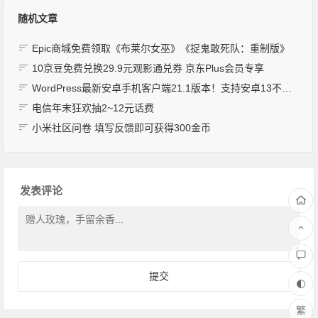
随机文章
Epic商城免费领取《布莱尔女巫》《捉鬼敢死队：重制版》
10京豆免费兑换29.9元观影通兑券 京东Plus会员专享
WordPress最新安卓手机客户端21.1版本！支持安卓13不闪退，在手机上发博客文章妥妥的
电信年末狂欢抽2~12元话费
小米社区问卷 填写反馈即可获得300金币
发表评论
繁