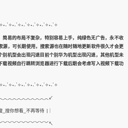
ॱ✧⋆˖ॱ✧⋆˖ॱ✧⋆˖ॱ✧⋆˖ॱ✧⋆˖ॱ✧⋆˖ॱ✧
，简易的布局不复杂，特别容易上手，纯绿色无广告，永不收
搜索源，可长期使用，搜索源也在随时随地更新软件很久才会更
个别机型会出现闪退目前个别华为机型出现闪退，其他机型未
下载视频自行跳转浏览器进行下载后期会考虑写入视频下载功
ॱ✧⋆˖ॱ✧⋆˖ॱ✧⋆˖ॱ✧⋆˖ॱ✧⋆˖ॱ✧⋆˖ॱ✧
︿︿︿︿︿︿︿︿︿︿︿↙
搜_搜你想看_不再等待 |｜
﹀﹀﹀﹀﹀﹀﹀﹀﹀﹀﹀↖