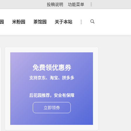
投稿说明
功能菜单
园
米粉园
茶馆园
关于本站
免费领优惠券
支持京东、淘宝、拼多多
后花园推荐，安全有保障
立即领券