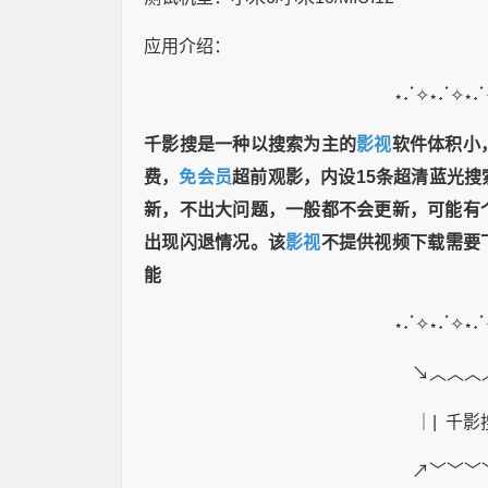
应用介绍：
⋆˖ॱ✧⋆˖ॱ✧⋆˖
千影搜是一种以搜索为主的
影视
软件体积小
费，
免会员
超前观影，内设15条超清蓝光
新，不出大问题，一般都不会更新，可能有
出现闪退情况。该
影视
不提供视频下载需要
能
⋆˖ॱ✧⋆˖ॱ✧⋆˖
↘︿︿︿
｜| 千影
↗﹀﹀﹀