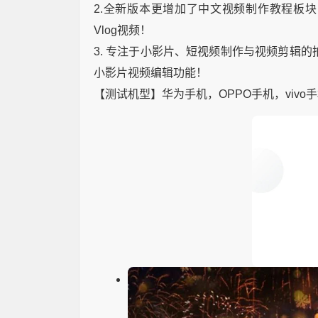
2.全新版本更增加了中文视频制作教程板
Vlog视频！
3. 专注于小影片、短视频制作与视频剪辑
小影片视频编辑功能！
【测试机型】华为手机，OPPO手机，vivo手