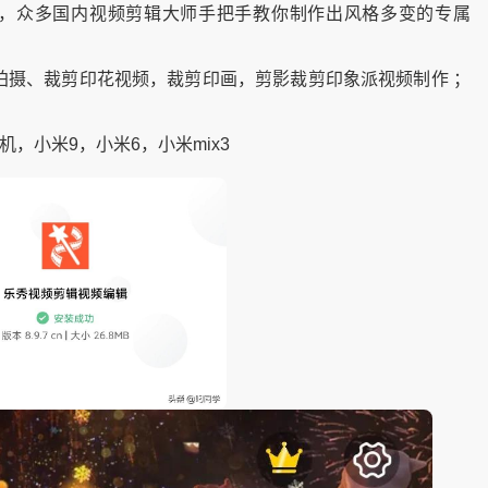
块，众多国内视频剪辑大师手把手教你制作出风格多变的专属
的拍摄、裁剪印花视频，裁剪印画，剪影裁剪印象派视频制作 ；
机，小米9，小米6，小米mix3