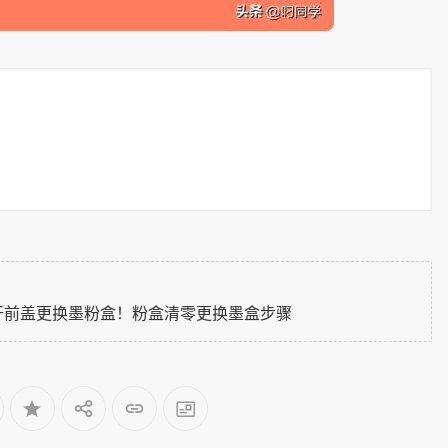
尽打开前盖更换墨粉盒！粉盒清零更换墨盒步骤