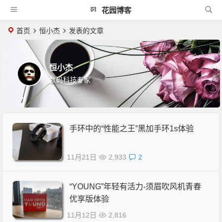
花园博客
首页
恒小杰
发表的文章
恒小杰
数码科技专家
手环中的“性能之王”黑加手环1s体验
11月21日
2,933
2
“YOUNG”年轻有活力-须眉吹风机青春
优享版体验
11月12日
2,816