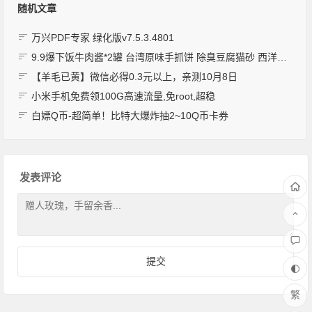
随机文章
万兴PDF专家 绿化版v7.5.3.4801
9.9爆下饭牛肉酱*2罐 台湾原味手抓饼 除臭豆腐猫砂 西洋参切片 免打孔强力粘胶挂钩 万毛牙刷 菊花枸杞清火茶 牙线 洗衣粉 卫衣
【羊毛已黄】微信必得0.3元以上，亲测10月8日
小米手机免费领100G高速流量,免root,超稳
白嫖Q币-超简单！比特大爆炸抽2~10Q币卡券
发表评论
繁