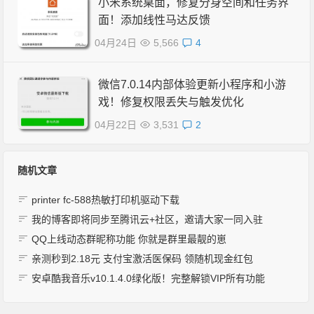
小米系统桌面，修复分身空间和任务界
面！添加线性马达反馈
04月24日
5,566
4
微信7.0.14内部体验更新小程序和小游
戏！修复权限丢失与触发优化
04月22日
3,531
2
随机文章
printer fc-588热敏打印机驱动下载
我的博客即将同步至腾讯云+社区，邀请大家一同入驻
QQ上线动态群昵称功能 你就是群里最靓的崽
亲测秒到2.18元 支付宝激活医保码 领随机现金红包
安卓酷我音乐v10.1.4.0绿化版！完整解锁VIP所有功能