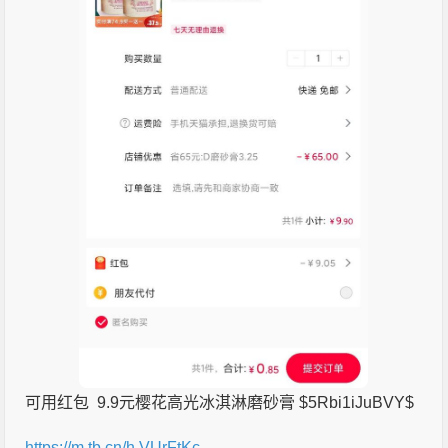
可用红包 9.9元樱花高光冰淇淋磨砂膏 $5Rbi1iJuBVY$
https://m.tb.cn/h.VUrFtKc