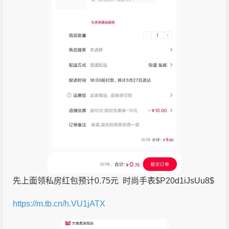
先上面领私房红包预计0.75元 时尚手表$P20d1iJsUu8$
https://m.tb.cn/h.VU1jATX