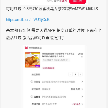
可用红包 9.8元7加蓝蜜桃乌龙茶20袋$wM7W1iJtiK4$
https://m.tb.cn/h.VU1jCcB
基本都有红包 需要天猫APP 提交订单的时候 下面有个
激活红包 激活后就可以直接抵扣了