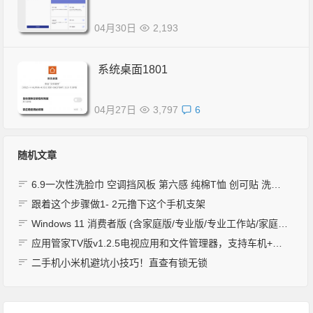
04月30日
2,193
系统桌面1801
04月27日
3,797
6
随机文章
6.9一次性洗脸巾 空调挡风板 第六感 纯棉T恤 创可贴 洗衣液 王老吉 小茗同学 椒麻鸡拌面 蛋白粉
跟着这个步骤做1- 2元撸下这个手机支架
Windows 11 消费者版 (含家庭版/专业版/专业工作站/家庭单语言版)
应用管家TV版v1.2.5电视应用和文件管理器，支持车机+平板应用提取、传输文件,支持安卓4.2以上系统
二手机小米机避坑小技巧！直查有锁无锁