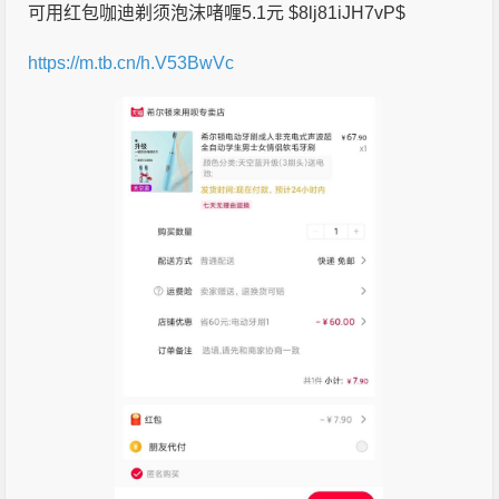
可用红包咖迪剃须泡沫啫喱5.1元 $8lj81iJH7vP$
https://m.tb.cn/h.V53BwVc