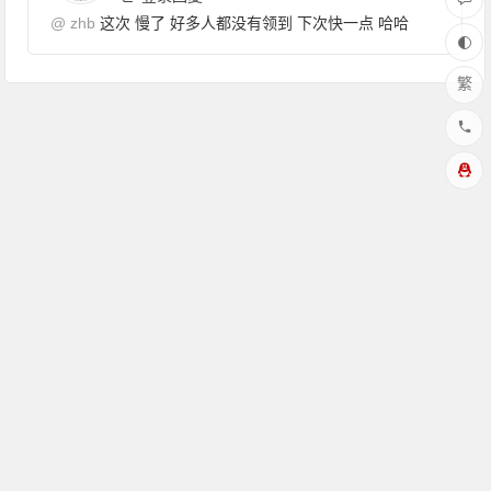
@
zhb
这次 慢了 好多人都没有领到 下次快一点 哈哈
繁
Copyright © 花园博客 版权所有
本站由
提供存储/cdn加速服
务
感谢:雨云服务器提供