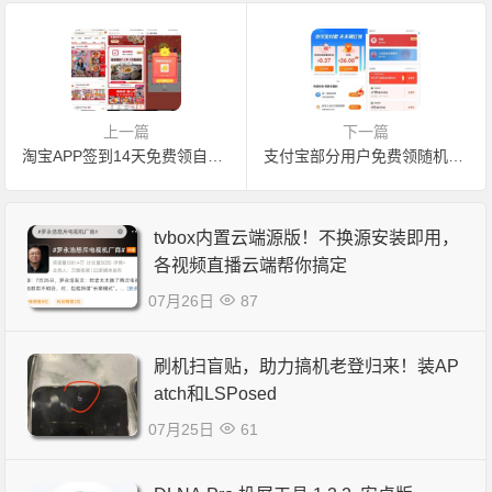
上一篇
下一篇
淘宝APP签到14天免费领自嗨锅一盒 包邮
支付宝部分用户免费领随机消费红包
tvbox内置云端源版！不换源安装即用，
各视频直播云端帮你搞定
07月26日
87
刷机扫盲贴，助力搞机老登归来！装AP
atch和LSPosed
07月25日
61