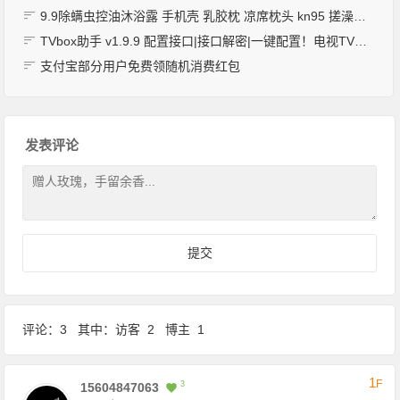
9.9除螨虫控油沐浴露 手机壳 乳胶枕 凉席枕头 kn95 搓澡巾三件套
TVbox助手 v1.9.9 配置接口|接口解密|一键配置！电视TV盒子必备
支付宝部分用户免费领随机消费红包
发表评论
评论：3 其中：访客 2 博主 1
1
F
3
15604847063