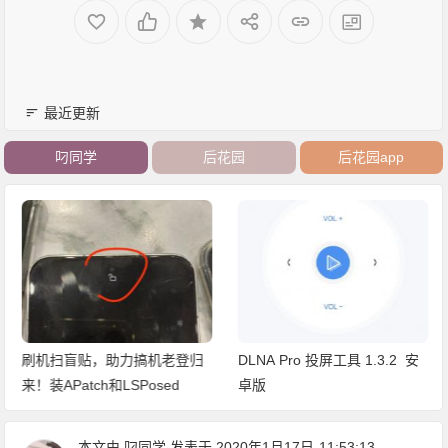
最近更新
叼同学
后花园
后花园app
刷机扫盲贴，助力搞机老登归
DLNA Pro 投屏工具 1.3.2 安
来！装APatch和LSPosed
卓版
本文由
叼同学
发表于 2020年1月17日
11:53:13