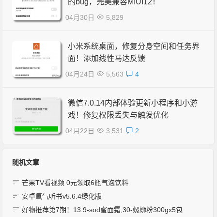
的bug，完美兼容MIUI12！
04月30日
5,829
小米系统桌面，修复分身空间和任务界
面！添加线性马达反馈
04月24日
5,563
4
微信7.0.14内部体验更新小程序和小游
戏！修复权限丢失与触发优化
04月22日
3,531
2
随机文章
芒果TV看视频 0元领取6瓶气泡饮料
安卓氧气听书v5.6.4绿化版
好物推荐第7期！13.9-sod蜜面霜,30-螺蛳粉300gx5包