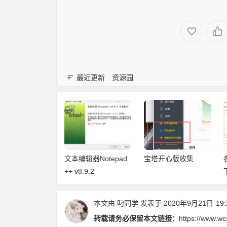
最近更新
资源园
box内置云端源
文本编辑器Notepad
宝塔开心版收集
不换源安装即
++ v8.9.2
各视频直播云端
搞定
本文由
叼同学
发表于 2020年9月21日
19:
转载请务必保留本文链接：
https://www.wc