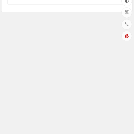
繁
Copyright © 花园博客 版权所有
本站由
提供存储/cdn加速服
务
感谢:雨云服务器提供
渝ICP备19013993号