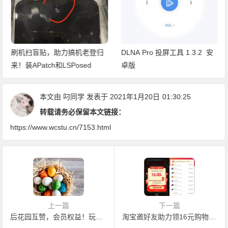
刷机扫盲贴，助力搞机老登归
DLNA Pro 投屏工具 1.3.2 安
来！装APatch和LSPosed
卓版
本文由
叼同学
发表于 2021年1月20日
01:30:25
转载请务必保留本文链接：
https://www.wcstu.cn/7153.html
上一篇
下一篇
后花园互赞，会员权益！玩法攻略
淘宝邀好友助力领16元购物红包 满16.1可用