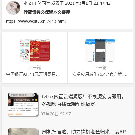
本文由
叼同学
发表于 2021年3月1日
21:47:42
转载请务必保留本文链接：
https://www.wcstu.cn/7443.html
上一篇
下一篇
中国银行APP 1元开通网易云黑胶会员月卡
安卓应用转生v6.4.7官方版 免root 使用框架功能
tvbox内置云端源版！不换源安装即用，
各视频直播云端帮你搞定
07月26日
97
刷机扫盲贴，助力搞机老登归来！装AP