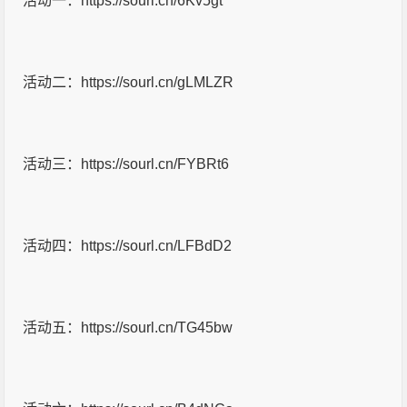
活动一：https://sourl.cn/6Kv5gt
活动二：https://sourl.cn/gLMLZR
活动三：https://sourl.cn/FYBRt6
活动四：https://sourl.cn/LFBdD2
活动五：https://sourl.cn/TG45bw