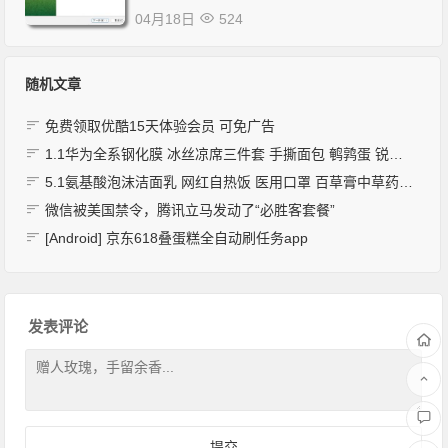
04月18日
524
随机文章
免费领取优酷15天体验会员 可免广告
1.1华为全系钢化膜 冰丝凉席三件套 手撕面包 鹌鹑蛋 锐澳鸡尾酒 进口椰汁 洗衣液
5.1氨基酸泡沫洁面乳 网红自热饭 医用口罩 百草膏中草药止痒 卫生纸 旋转晾衣架 可定制抱枕 免洗消毒液 电动刮痧 锅巴 手工小麻花 烟灰缸
微信被美国禁令，腾讯立马发动了“必胜客套餐”
[Android] 京东618叠蛋糕全自动刷任务app
发表评论