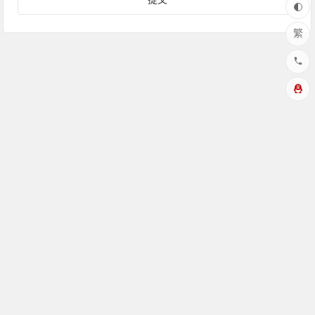
繁
Copyright © 花园博客 版权所有
本站由
提供存储/cdn加速服
务
感谢:雨云服务器提供
渝ICP备19013993号