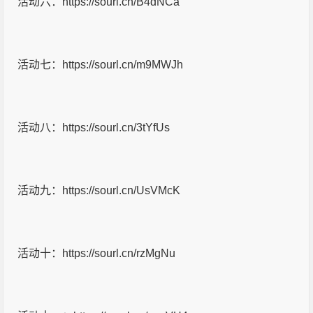
活动六：https://sourl.cn/B4dNCa
活动七：https://sourl.cn/m9MWJh
活动八：https://sourl.cn/3tYfUs
活动九：https://sourl.cn/UsVMcK
活动十：https://sourl.cn/rzMgNu