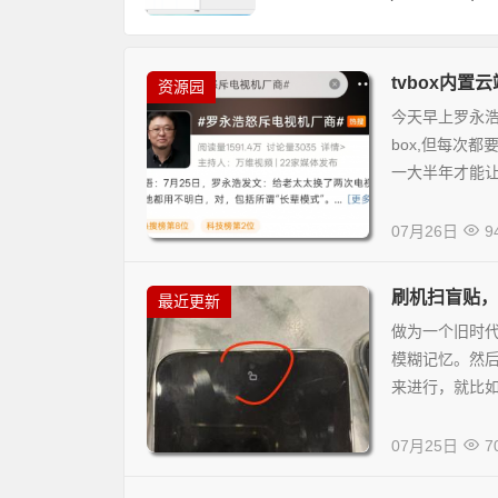
tvbox内
资源园
今天早上罗永浩
box,但每次
一大半年才能让
07月26日
9
刷机扫盲贴，助
最近更新
做为一个旧时代
模糊记忆。然
来进行，就比如
07月25日
7