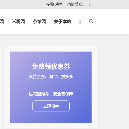
投稿说明
功能菜单
园
米粉园
茶馆园
关于本站
免费领优惠券
支持京东、淘宝、拼多多
后花园推荐，安全有保障
立即领券