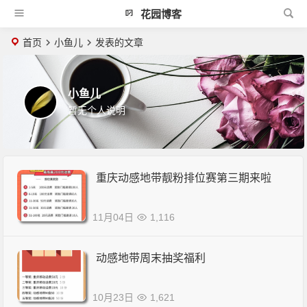
花园博客
首页
小鱼儿
发表的文章
小鱼儿
暂无个人说明
重庆动感地带靓粉排位赛第三期来啦
11月04日
1,116
动感地带周末抽奖福利
10月23日
1,621