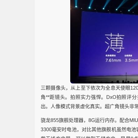
三颗摄像头，从上至下依次为全息天使眼1200
角**距镜头。拍照实力强悍。DxO拍照评
出。人像模式背景虚化真实。超广角镜头非
骁龙855旗舰处理器，8G运行内存。配合MI
3300毫安时电池，对比其他旗舰机虽然电池