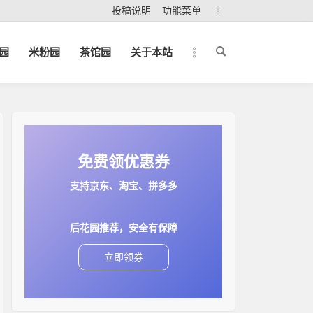
投稿说明
功能菜单
园
米粉园
茶馆园
关于本站
免费领优惠券
支持京东、淘宝、拼多多
后花园推荐，安全有保障
立即领券